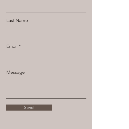
Last Name
Email
Message
Send