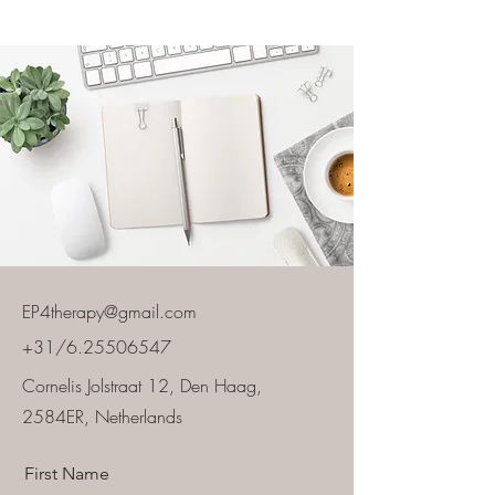
EP4therapy@gmail.com
+31/6.25506547
Cornelis Jolstraat 12, Den Haag,
2584ER, Netherlands
First Name