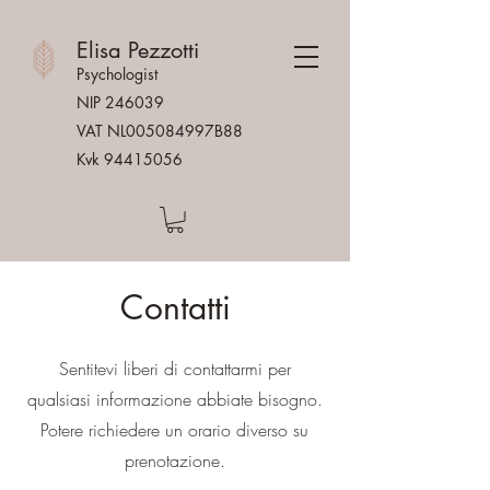
Elisa Pezzotti
Psychologist
NIP 246039
VAT NL005084997B88
Kvk
94415056
Contatti
Sentitevi liberi di contattarmi per
qualsiasi informazione abbiate bisogno.
Potere richiedere un orario diverso su
prenotazione.