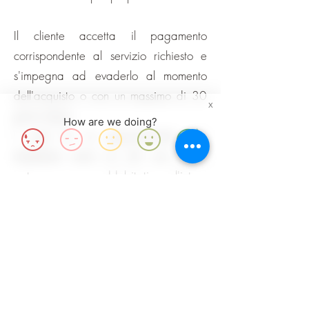
Il cliente accetta il pagamento
corrispondente al servizio richiesto e
s'impegna ad evaderlo al momento
dell'acquisto o con un massimo di 30
X
giorni dopo.
How are we doing?
I costi di un appuntamento non
disdettato entro le 24 ore prima
potranno essere addebitati per l'intero
importo a discrezione dello psicologo.
Il cliente ha diritto ad un reclamo sul
trattamento scrivendo a
EP4therapy@gmail.com
. Qualora la
controversia sia inconciliabile, il cliente