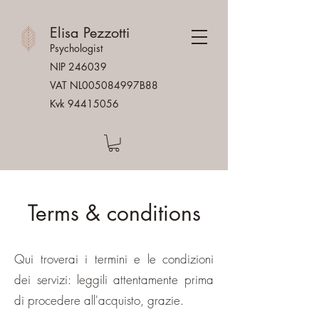
Elisa Pezzotti
Psychologist
NIP 246039
VAT NL005084997B88
Kvk
94415056
Terms & conditions
Qui troverai i termini e le condizioni
dei servizi: leggili attentamente prima
di procedere all'acquisto, grazie.