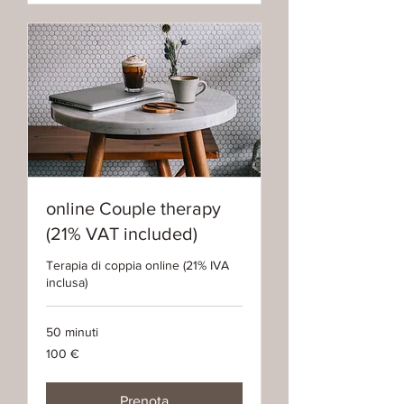
online Couple therapy
(21% VAT included)
Terapia di coppia online (21% IVA
inclusa)
50 minuti
100
100 €
euro
Prenota