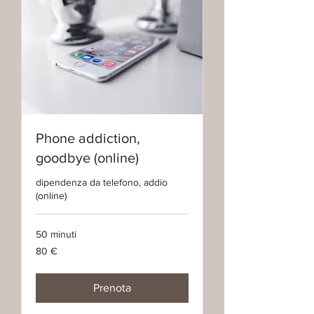
Phone addiction,
goodbye (online)
dipendenza da telefono, addio
(online)
50 minuti
80
80 €
euro
Prenota