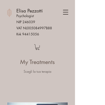
Elisa Pezzotti
Psychologist
NIP 246039
VAT NL005084997B88
Kvk
94415056
My Treatments
Scegli la tua terapia