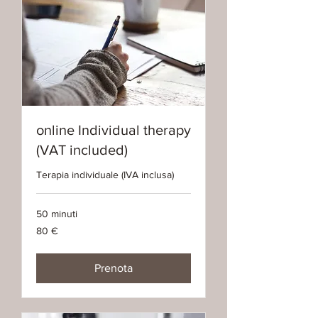
online Individual therapy
(VAT included)
Terapia individuale (IVA inclusa)
50 minuti
80
80 €
euro
Prenota