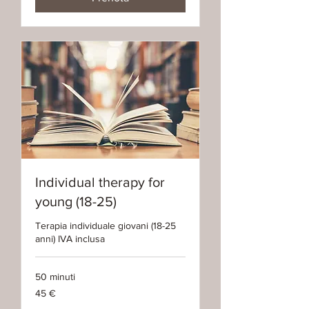
Individual therapy for
young (18-25)
Terapia individuale giovani (18-25
anni) IVA inclusa
50 minuti
45
45 €
euro